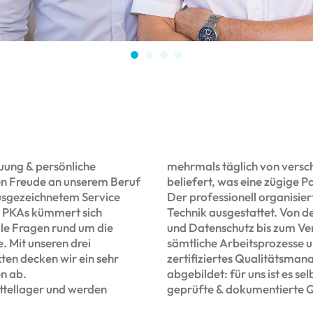
uung & persönliche
mehrmals täglich von vers
en Freude an unserem Beruf
beliefert, was eine zügige 
usgezeichnetem Service
Der professionell organisie
d PKAs kümmert sich
Technik ausgestattet. Von 
lle Fragen rund um die
und Datenschutz bis zum Ve
. Mit unseren drei
sämtliche Arbeitsprozesse un
ten decken wir ein sehr
zertifiziertes Qualitätsma
n ab.
abgebildet: für uns ist es se
ttellager und werden
geprüfte & dokumentierte Qu